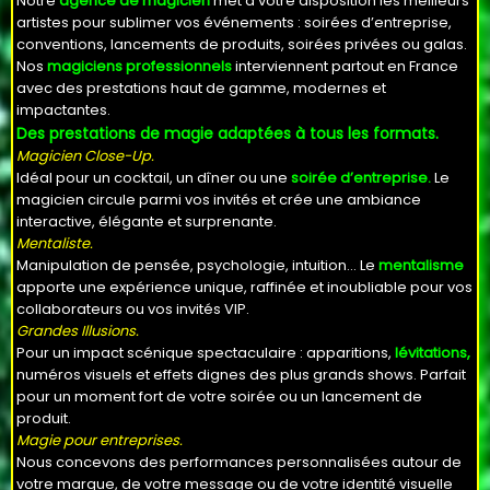
Notre
agence de magicien
met à votre disposition les meilleurs
artistes pour sublimer vos événements : soirées d’entreprise,
conventions, lancements de produits, soirées privées ou galas.
Nos
magiciens professionnels
interviennent partout en France
avec des prestations haut de gamme, modernes et
impactantes.
Des prestations de magie adaptées à tous les formats.
Magicien Close-Up.
Idéal pour un cocktail, un dîner ou une
soirée d’entreprise.
Le
magicien circule parmi vos invités et crée une ambiance
interactive, élégante et surprenante.
Mentaliste.
Manipulation de pensée, psychologie, intuition… Le
mentalisme
apporte une expérience unique, raffinée et inoubliable pour vos
collaborateurs ou vos invités VIP.
Grandes Illusions.
Pour un impact scénique spectaculaire : apparitions,
lévitations,
numéros visuels et effets dignes des plus grands shows. Parfait
pour un moment fort de votre soirée ou un lancement de
produit.
Magie pour entreprises.
Nous concevons des performances personnalisées autour de
votre marque, de votre message ou de votre identité visuelle