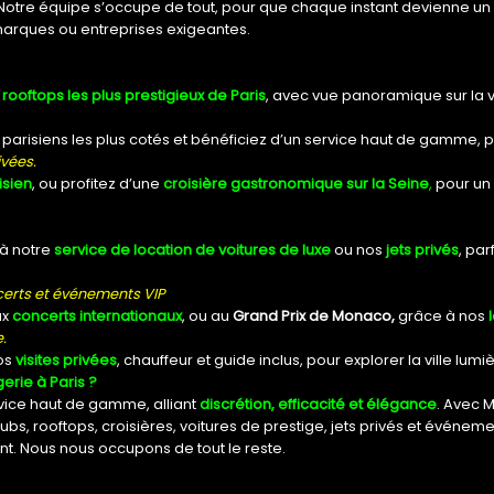
 Notre équipe s’occupe de tout, pour que chaque instant devienne 
, marques ou entreprises exigeantes.
rooftops les plus prestigieux de Paris
, avec vue panoramique sur la v
 parisiens les plus cotés et bénéficiez d’un service haut de gamme, p
ivées.
isien
, ou profitez d’une
croisière gastronomique sur la Seine
,
pour un
à notre
service de location de voitures de luxe
ou nos
jets privés
, pa
certs et événements VIP
ux
concerts internationaux
, ou au
Grand Prix de Monaco,
grâce à nos
l
.
os
visites privées
, chauffeur et guide inclus, pour explorer la ville lumi
erie à Paris ?
rvice haut de gamme, alliant
discrétion, efficacité et élégance
. Avec 
ubs, rooftops, croisières, voitures de prestige, jets privés et événemen
ent. Nous nous occupons de tout le reste.