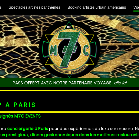
e
Spectacles artistes par thèmes
Booking artistes urbain américains
Vip
PASS OFFERT AVEC NOTRE PARTENAIRE VOYAGE
clic ici
P A PARIS
P signés M7C EVENTS
eure
conciergerie à Paris
pour des expériences de luxe sur mesure. N
lus prestigieux
,
dîners gastronomiques dans les meilleurs restaurants