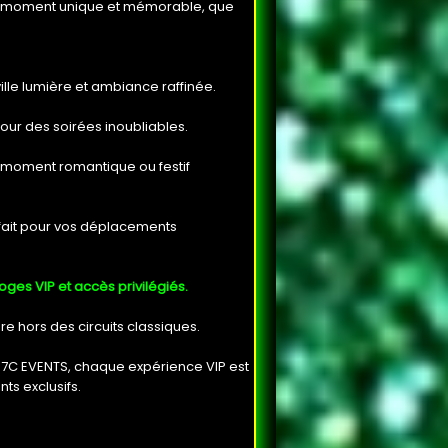
un moment unique et mémorable, que
ille lumière et ambiance raffinée.
our des soirées inoubliables.
 moment romantique ou festif
rfait pour vos déplacements
oges VIP et accès privilégiés.
ère hors des circuits classiques.
M7C EVENTS, chaque expérience VIP est
ts exclusifs.