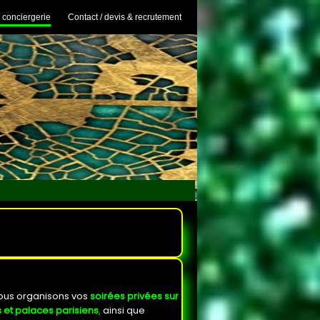
 conciergerie
Contact / devis & recrutement
ous organisons vos
soirées privées sur
 et palaces parisiens
,
ainsi que