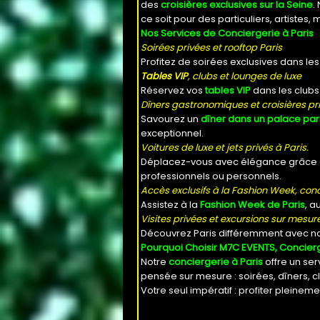
des
croisières exclusives sur la Seine
.
ce soit pour des particuliers, artistes
Nos Services de Conciergerie à Paris
Soirées privées et rooftop Paris
Profitez de soirées exclusives dans les
Tables VIP
, clubs et lounges de luxe
Réservez vos
tables VIP
dans les clubs
Dîners gastronomiques et croisières pr
Savourez un
dîner dans un palace par
exceptionnel.
Voitures de luxe et jets privés à Paris.
Déplacez-vous avec élégance grâce 
professionnels ou personnels.
Accès exclusifs à la Fashion Week, con
Assistez à la
Fashion Week de Paris
, a
Visites privées et excursions sur mesure
Découvrez Paris différemment avec n
Pourquoi Choisir M7C EVENTS, Concierg
Notre
conciergerie à Paris
offre un se
pensée sur mesure : soirées, dîners, cl
Votre seul impératif : profiter pleinem