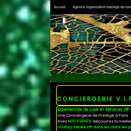
Accueil
Agence organisation mariage de lux
CONCIERGERIE V.I.
Expériences de Luxe et Services VI
Une Conciergerie de Prestige à Paris
Avec
M7C EVENTS
, découvrez la meill
rooftop
,
tables VIP dans les clubs les p